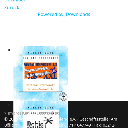
Zurück
Powered by jDownloads
> Impressum
⸱
> Datenschutz
© 2026 Western Reiter Rheinland e.V. ⸱ Geschäftsstelle: Am
Böllert 1, 47269 Duisburg ⸱ Tel: 0171-1047749 ⸱ Fax: 03212-